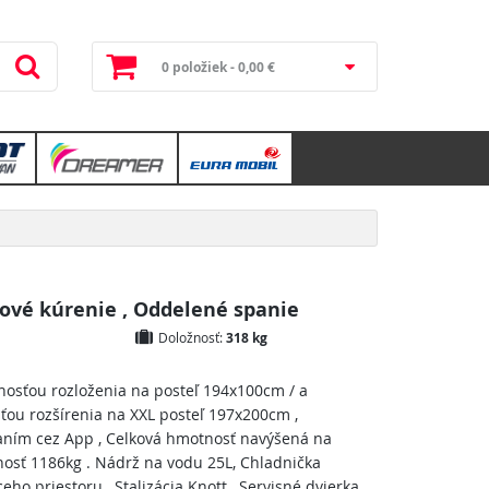
0 položiek - 0,00 €
ové kúrenie , Oddelené spanie
Doložnosť:
318 kg
osťou rozloženia na posteľ 194x100cm / a
ou rozšírenia na XXL posteľ 197x200cm ,
aním cez App , Celková hmotnosť navýšená na
osť 1186kg . Nádrž na vodu 25L, Chladnička
eho priestoru , Stalizácia Knott , Servisné dvierka