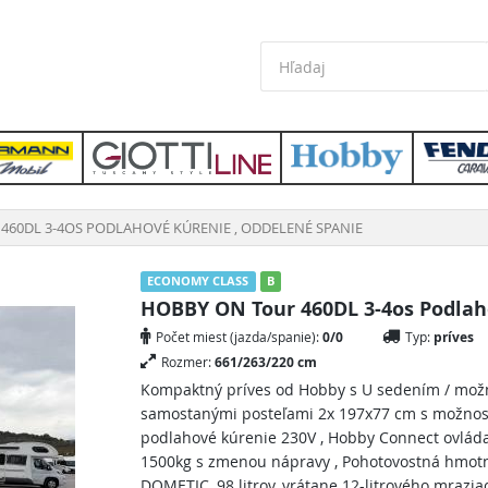
460DL 3-4OS PODLAHOVÉ KÚRENIE , ODDELENÉ SPANIE
ECONOMY CLASS
B
HOBBY ON Tour 460DL 3-4os Podlah
Počet miest (jazda/spanie):
0/0
Typ:
príves
Rozmer:
661/263/220 cm
Kompaktný príves od Hobby s U sedením / možn
samostanými posteľami 2x 197x77 cm s možnosť
podlahové kúrenie 230V , Hobby Connect ovlád
1500kg s zmenou nápravy , Pohotovostná hmotn
DOMETIC, 98 litrov, vrátane 12-litrového mraziac