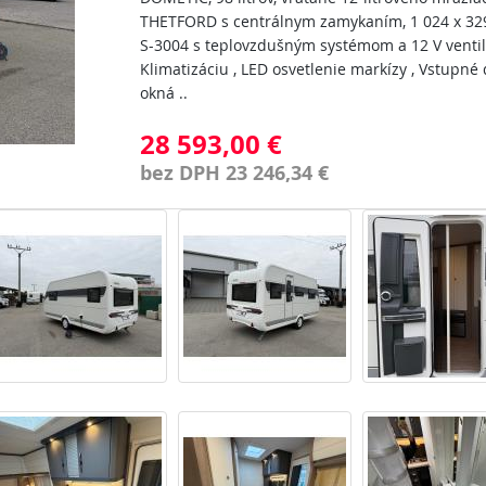
THETFORD s centrálnym zamykaním, 1 024 x 329
S-3004 s teplovzdušným systémom a 12 V ventil
Klimatizáciu , LED osvetlenie markízy , Vstupné 
okná ..
28 593,00 €
bez DPH 23 246,34 €