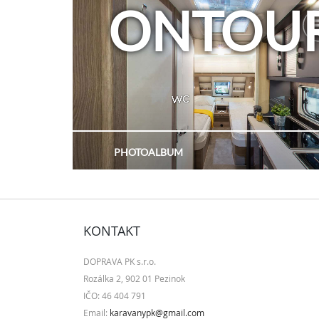
KONTAKT
DOPRAVA PK s.r.o.
Rozálka 2, 902 01 Pezinok
IČO: 46 404 791
Email:
karavanypk@gmail.com