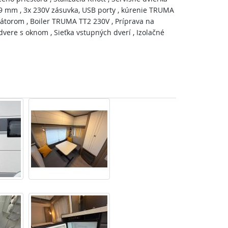
 mm , 3x 230V zásuvka, USB porty , kúrenie TRUMA
átorom , Boiler TRUMA TT2 230V , Príprava na
dvere s oknom , Sieťka vstupných dverí , Izolačné