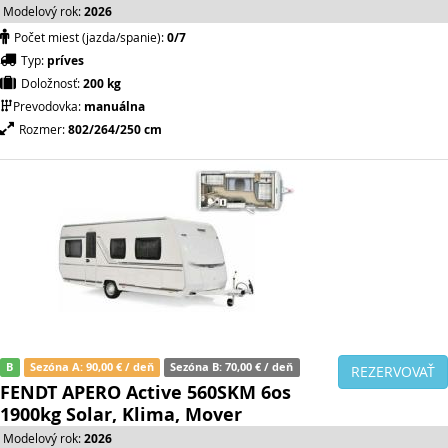
Modelový rok:
2026
Počet miest (jazda/spanie):
0/7
Typ:
príves
Doložnosť:
200 kg
Prevodovka:
manuálna
Rozmer:
802/264/250 cm
B
Sezóna A: 90,00 € / deň
Sezóna B: 70,00 € / deň
REZERVOVAŤ
FENDT APERO Active 560SKM 6os
1900kg Solar, Klima, Mover
Modelový rok:
2026