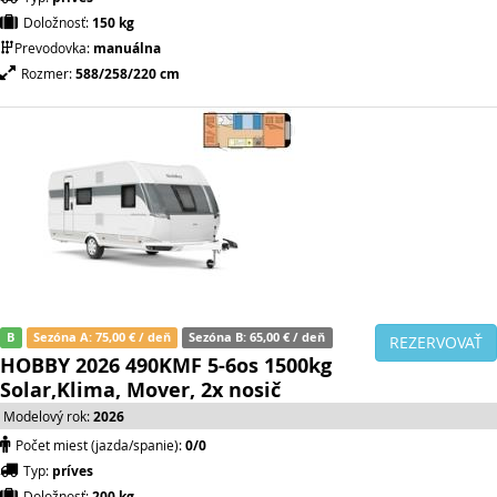
Doložnosť:
150 kg
Prevodovka:
manuálna
Rozmer:
588/258/220 cm
B
Sezóna A: 75,00 € / deň
Sezóna B: 65,00 € / deň
REZERVOVAŤ
HOBBY 2026 490KMF 5-6os 1500kg
Solar,Klima, Mover, 2x nosič
Modelový rok:
2026
Počet miest (jazda/spanie):
0/0
Typ:
príves
Doložnosť:
200 kg