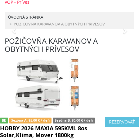
VOP - Príves
ÚVODNÁ STRÁNKA
POŽIČOVŇA KARAVANOV A OBYTNÝCH PRÍVESOV
POŽIČOVŇA KARAVANOV A
OBYTNÝCH PRÍVESOV
BE
Sezóna A: 95,00 € / deň
Sezóna B: 80,00 € / deň
REZERVOVAŤ
HOBBY 2026 MAXIA 595KML 8os
Solar,Klima, Mover 1800kg