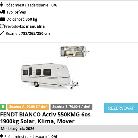
Počet miest (jazda/spanie):
0/6
Typ:
príves
Doložnosť:
350 kg
Prevodovka:
manuálna
Rozmer:
782/265/250 cm
B
Sezóna A: 90,00 € / deň
Sezóna B: 70,00 € / deň
REZERVOVAŤ
FENDT BIANCO Activ 550KMG 6os
1900kg Solar, Klima, Mover
Modelový rok:
2026
Počet miest (jazda/spanie):
0/6