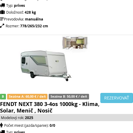
Typ:
príves
Doložnosť:
428 kg
Prevodovka:
manuálna
Rozmer:
778/265/232 cm
B
Sezóna A: 60,00 € / deň
Sezóna B: 50,00 € / deň
REZERVOVAŤ
FENDT NEXT 380 3-4os 1000kg - Klima,
Solar, Menič , Nosič
Modelový rok:
2025
Počet miest (jazda/spanie):
0/0
Typ:
príves