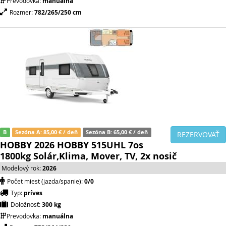
Prevodovka:
manuálna
Rozmer:
782/265/250 cm
B
Sezóna A: 85,00 € / deň
Sezóna B: 65,00 € / deň
REZERVOVAŤ
HOBBY 2026 HOBBY 515UHL 7os
1800kg Solár,Klima, Mover, TV, 2x nosič
Modelový rok:
2026
Počet miest (jazda/spanie):
0/0
Typ:
príves
Doložnosť:
300 kg
Prevodovka:
manuálna