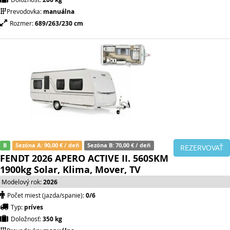
Prevodovka:
manuálna
Rozmer:
689/263/230 cm
B
Sezóna A: 90,00 € / deň
Sezóna B: 70,00 € / deň
REZERVOVAŤ
FENDT 2026 APERO ACTIVE II. 560SKM
1900kg Solar, Klima, Mover, TV
Modelový rok:
2026
Počet miest (jazda/spanie):
0/6
Typ:
príves
Doložnosť:
350 kg