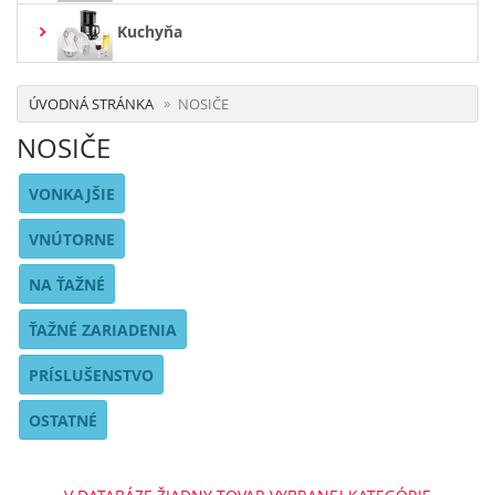
Kuchyňa
ÚVODNÁ STRÁNKA
NOSIČE
NOSIČE
VONKAJŠIE
VNÚTORNE
NA ŤAŽNÉ
ŤAŽNÉ ZARIADENIA
PRÍSLUŠENSTVO
OSTATNÉ